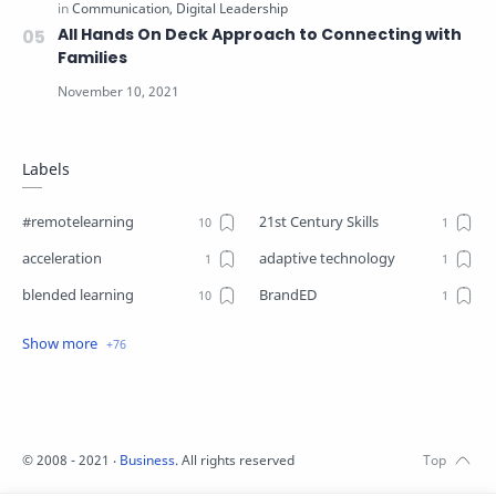
All Hands On Deck Approach to Connecting with
Families
Labels
#remotelearning
21st Century Skills
acceleration
adaptive technology
blended learning
BrandED
Business
Business Plant
Change
choice boards
closure
Coaching
Communication
competencies
©
2008 - 2021
‧
Business
. All rights reserved
competency-based learning
COVID19